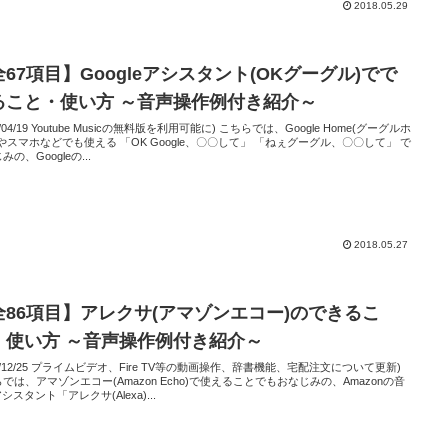
2018.05.29
67項目】Googleアシスタント(OKグーグル)でで
ること・使い方 ～音声操作例付き紹介～
9/04/19 Youtube Musicの無料版を利用可能に) こちらでは、Google Home(グーグルホ
やスマホなどでも使える 「OK Google、〇〇して」 「ねぇグーグル、〇〇して」 で
みの、Googleの...
2018.05.27
全86項目】アレクサ(アマゾンエコー)のできるこ
・使い方 ～音声操作例付き紹介～
18/12/25 プライムビデオ、Fire TV等の動画操作、辞書機能、宅配注文について更新)
では、アマゾンエコー(Amazon Echo)で使えることでもおなじみの、Amazonの音
アシスタント「アレクサ(Alexa)...