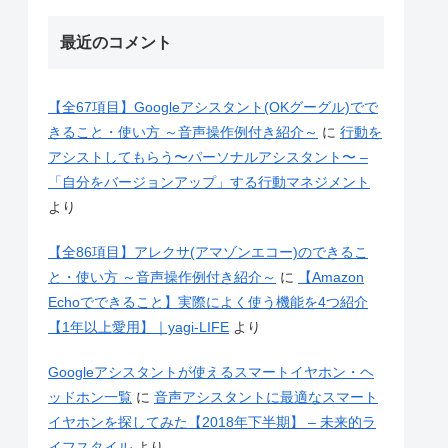
最近のコメント
【全67項目】Googleアシスタント(OKグーグル)でで
きること・使い方 ～音声操作例付き紹介～
に
行動を
アシストしてもらう〜パーソナルアシスタント〜 –
「自分をバージョンアップ」する行動マネジメント
より
【全86項目】アレクサ(アマゾンエコー)のできるこ
と・使い方 ～音声操作例付き紹介～
に
【Amazon
Echoでできること】実際によく使う機能を4つ紹介
【1年以上愛用】｜yagi-LIFE
より
Googleアシスタントが使えるスマートイヤホン・ヘ
ッドホン一覧
に
音声アシスタントに最適なスマート
イヤホンを探してみた【2018年下半期】 – 未来的ラ
イフスタイル
より