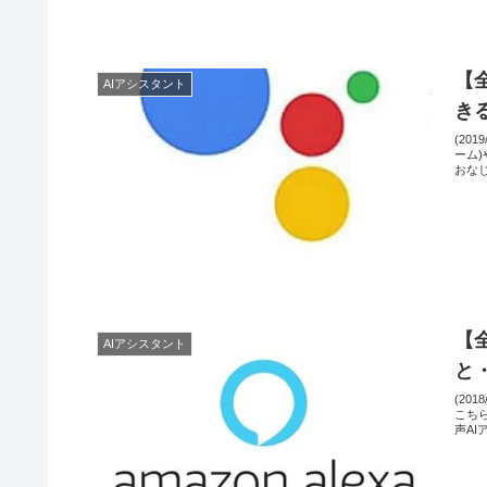
【全
AIアシスタント
き
(201
ーム)
おなじ
【
AIアシスタント
と
(20
こちら
声AI